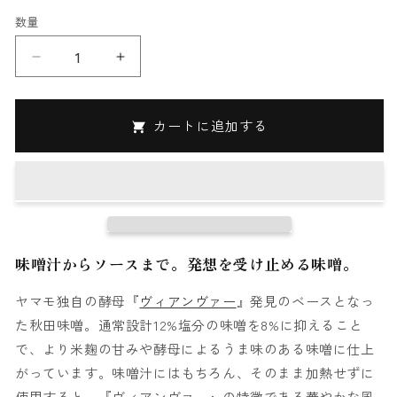
数量
ヤ
ヤ
マ
マ
モ
モ
カートに追加する
味
味
噌
噌
-
-
ス
ス
タ
タ
ン
ン
ダ
ダ
味噌汁からソースまで。発想を受け止める味噌。
ー
ー
ド
ド
ヤマモ独自の酵母『
ヴィアンヴァー
』発見のベースとなっ
5kg
5kg
た秋田味噌。通常設計12%塩分の味噌を8%に抑えること
ダ
ダ
で、より米麹の甘みや酵母によるうま味のある味噌に仕上
ン
ン
がっています。味噌汁にはもちろん、そのまま加熱せずに
ボ
ボ
使用すると、『ヴィアンヴァー』の特徴である華やかな風